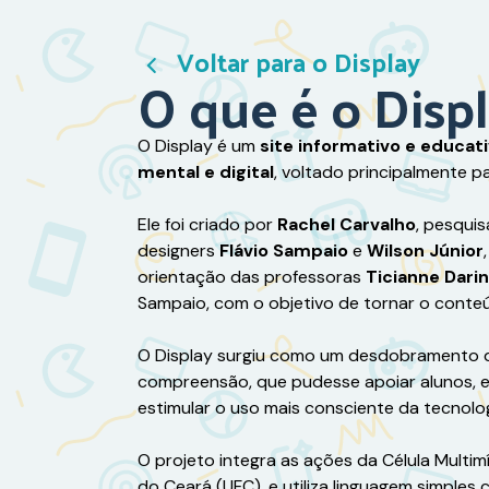
Voltar para o Display
O que é o Disp
O Display é um
site informativo e educat
mental e digital
, voltado principalmente p
Ele foi criado por
Rachel Carvalho
, pesqui
designers
Flávio Sampaio
e
Wilson Júnior
orientação das professoras
Ticianne Darin
Sampaio, com o objetivo de tornar o conteúd
O Display surgiu como um desdobramento de 
compreensão, que pudesse apoiar alunos, e
estimular o uso mais consciente da tecnolog
O projeto integra as ações da Célula Multim
do Ceará (UFC), e utiliza linguagem simples 