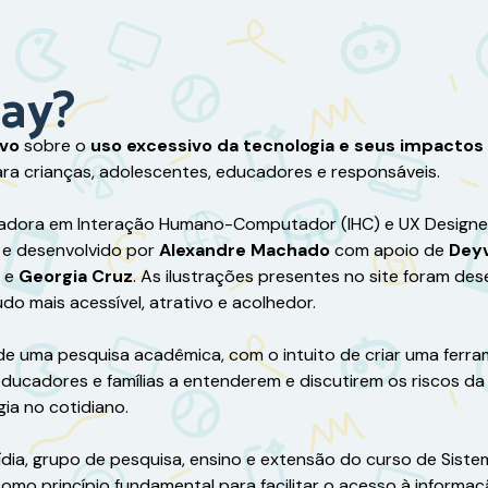
lay?
ivo
sobre o
uso excessivo da tecnologia e seus impacto
ara crianças, adolescentes, educadores e responsáveis.
sadora em Interação Humano-Computador (IHC) e UX Designe
, e desenvolvido por
Alexandre Machado
com apoio de
Dey
e
Georgia Cruz
. As ilustrações presentes no site foram des
o mais acessível, atrativo e acolhedor.
uma pesquisa acadêmica, com o intuito de criar uma ferramen
ducadores e famílias a entenderem e discutirem os riscos da
ia no cotidiano.
ídia, grupo de pesquisa, ensino e extensão do curso de Sistem
como princípio fundamental para facilitar o acesso à informaç